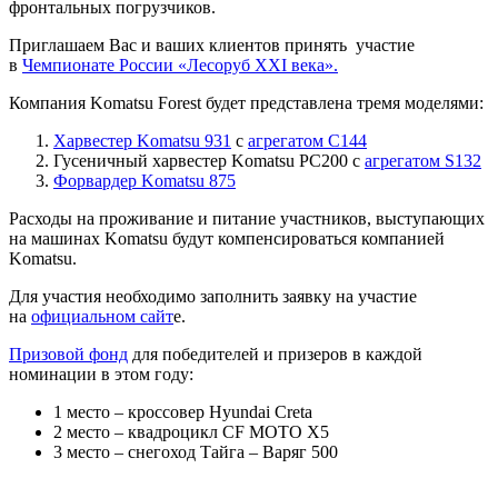
фронтальных погрузчиков.
Приглашаем Вас и ваших клиентов принять участие
в
Чемпионате России «Лесоруб XXI века».
Компания Komatsu Forest будет представлена тремя моделями:
Харвестер Komatsu 931
с
агрегатом C144
Гусеничный харвестер Komatsu PC200 с
агрегатом S132
Форвардер Komatsu 875
Расходы на проживание и питание участников, выступающих
на машинах Komatsu будут компенсироваться компанией
Komatsu.
Для участия необходимо заполнить заявку на участие
на
официальном сайт
е
.
Призовой фонд
для победителей и призеров в каждой
номинации в этом году:
1 место – кроссовер Hyundai Creta
2 место – квадроцикл CF MOTO X5
3 место – снегоход Тайга – Варяг 500