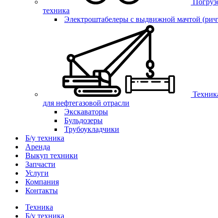
Погруз
техника
Электроштабелеры с выдвижной мачтой (рич
Техник
для нефтегазовой отрасли
Экскаваторы
Бульдозеры
Трубоукладчики
Б/у техника
Аренда
Выкуп техники
Запчасти
Услуги
Компания
Контакты
Техника
Б/у техника