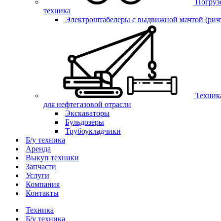
Погруз
техника
Электроштабелеры с выдвижной мачтой (рич
Техник
для нефтегазовой отрасли
Экскаваторы
Бульдозеры
Трубоукладчики
Б/у техника
Аренда
Выкуп техники
Запчасти
Услуги
Компания
Контакты
Техника
Б/у техника