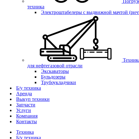
Погруз
техника
Электроштабелеры с выдвижной мачтой (рич
Техник
для нефтегазовой отрасли
Экскаваторы
Бульдозеры
Трубоукладчики
Б/у техника
Аренда
Выкуп техники
Запчасти
Услуги
Компания
Контакты
Техника
Б/у техника