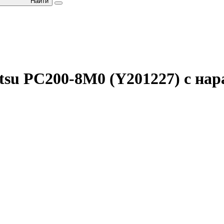
Найти
su PC200-8M0 (Y201227) с нар