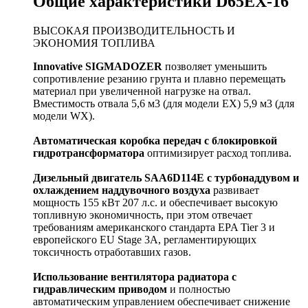
Общие характеристики D65EX-16
ВЫСОКАЯ ПРОИЗВОДИТЕЛЬНОСТЬ И
ЭКОНОМИЯ ТОПЛИВА
Innovative SIGMADOZER
позволяет уменьшить
сопротивление резанию грунта и плавно перемещать
материал при увеличенной нагрузке на отвал.
Вместимость отвала 5,6 м3 (для модели ЕХ) 5,9 м3 (для
модели WX).
Автоматическая коробка передач с блокировкой
гидротрансформатора
оптимизирует расход топлива.
Дизельный двигатель SAA6D114E с турбонаддувом и
охлаждением наддувочного воздуха
развивает
мощность 155 кВт 207 л.с. и обеспечивает высокую
топливную экономичность, при этом отвечает
требованиям американского стандарта EPA Tier 3 и
европейского EU Stage 3A, регламентирующих
токсичность отработавших газов.
Использование вентилятора радиатора с
гидравлическим приводом
и полностью
автоматическим управлением обеспечивает снижение