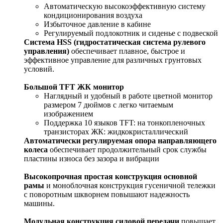
Автоматическую высокоэффективную систему
кондиционирования воздуха
Избыточное давление в кабине
Регулируемый подлокотник и сиденье с подвеской
Система HSS (гидростатическая система рулевого
управления)
обеспечивает плавное, быстрое и
эффективное управление для различных грунтовых
условий.
Большой TFT ЖК монитор
Наглядный и удобный в работе цветной монитор
размером 7 дюймов с легко читаемым
изображением
Поддержка 10 языков TFT: на тонкопленочных
транзисторах ЖК: жидкокристаллический
Автоматически регулируемая опора направляющего
колеса
обеспечивает продолжительный срок службы
пластины износа без зазора и вибрации
Высокопрочная простая конструкция основной
рамы
и моноблочная конструкция гусеничной тележки
с поворотным шкворнем повышают надежность
машины.
Модульная конструкция силовой передачи
повышает