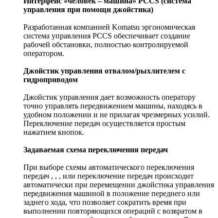
Интерфейс «человек – машина» PCCS (система
управления при помощи джойстика)
Разработанная компанией Komatsu эргономическая
система управления PCCS обеспечивает создание
рабочей обстановки, полностью контролируемой
оператором.
Джойстик управления отвалом/рыхлителем с
гидроприводом
Джойстик управления дает возможность оператору
точно управлять передвижением машины, находясь в
удобном положении и не прилагая чрезмерных усилий.
Переключение передач осуществляется простым
нажатием кнопок.
Задаваемая схема переключения передач
При выборе схемы автоматического переключения
передач
,
,
,
или
переключение передач происходит
автоматически при перемещении джойстика управления
передвижения машиной в положение переднего или
заднего хода, что позволяет сократить время при
выполнении повторяющихся операций с возвратом в