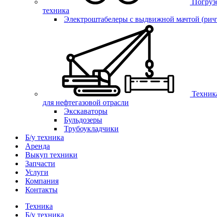
Погруз
техника
Электроштабелеры с выдвижной мачтой (рич
Техник
для нефтегазовой отрасли
Экскаваторы
Бульдозеры
Трубоукладчики
Б/у техника
Аренда
Выкуп техники
Запчасти
Услуги
Компания
Контакты
Техника
Б/у техника