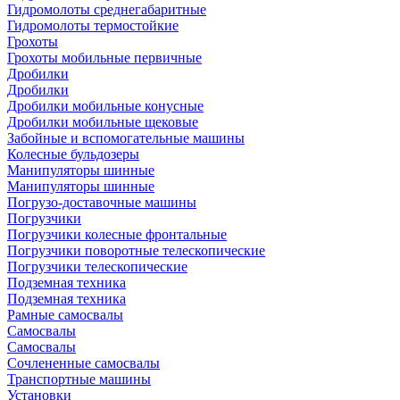
Гидромолоты среднегабаритные
Гидромолоты термостойкие
Грохоты
Грохоты мобильные первичные
Дробилки
Дробилки
Дробилки мобильные конусные
Дробилки мобильные щековые
Забойные и вспомогательные машины
Колесные бульдозеры
Манипуляторы шинные
Манипуляторы шинные
Погрузо-доставочные машины
Погрузчики
Погрузчики колесные фронтальные
Погрузчики поворотные телескопические
Погрузчики телескопические
Подземная техника
Подземная техника
Рамные самосвалы
Самосвалы
Самосвалы
Сочлененные самосвалы
Транспортные машины
Установки