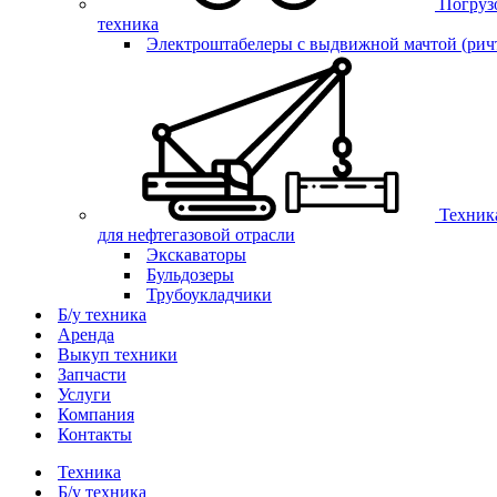
Погруз
техника
Электроштабелеры с выдвижной мачтой (рич
Техник
для нефтегазовой отрасли
Экскаваторы
Бульдозеры
Трубоукладчики
Б/у техника
Аренда
Выкуп техники
Запчасти
Услуги
Компания
Контакты
Техника
Б/у техника