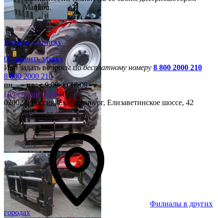
Manitou.
Возврат к списку
Отправить заявку
Или задать вопросы по
бесплатному номеру
8 800 2000 210
8 800 2000 210
пн. — пт.:
с 9:00 до 18:00
Перезвонить мне
620024
,
Россия, Екатеринбург
,
Елизаветинское шоссе, 42
Филиалы в других
городах