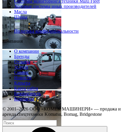
Системы мониторинга техники Maxi Fleet
Ходовые системы иных производителей
Масла
Шины
Политика конфиденциальности
Компания
О компании
Бренды
Отзывы
Услуги
Сервис
Новости
Карьера
Карта сайта
Безопасность
Контакты
© 2001–2026 ООО «КОМЕК МАШИНЕРИ» — продажа и
аренда спецтехники Komatsu, Bomag, Bridgestone