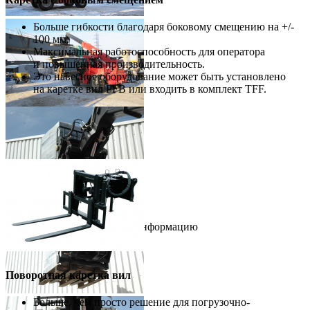
Больше гибкости благодаря боковому смещению на +/-
100 мм.
Максимальная работоспособность для оператора
и повышенная производительность.
Это навесное оборудование может быть установлено
на каретке вил PFB или входить в комплект TFF.
Скрыть информацию
Показать дополнительную информацию
Поворотная каретка вил
Больше, чем просто решение для погрузочно-