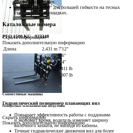
разгрузочных работ.
Поворот на +/- 90° для большей гибкости на тесных
строительных площадках.
Каталожные номера
PFO 1500 KG - 923348
Скрыть информацию
Показать дополнительную информацию
Длина
2.431 m
7'12"
Ширина
1.36 m
4'6"
Высота
1.015 m
3'4"
Вес
640 kg
1411 lb
Грузоподъемность
1500 kg
3307 lb
Вращение
90 °
Совместимые машины
Гидравлический позиционер плавающих вил
Поворотные телескопические погрузчики
Повышает эффективность работы с поддонами
Скрыть информацию
и экономит время, водитель изменяет ширину
Показать дополнительную информацию
вилочного захвата, не выходя из кабины.
Точные гидравлические движения вил для более