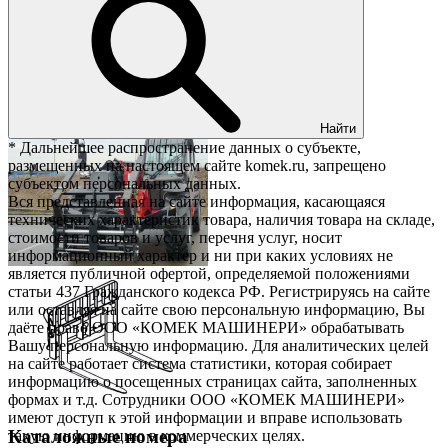
Найти
* Дальнейшее распространение данных о субъекте,
размещенных на настоящем сайте komek.ru, запрещено
субъектом персональных данных.
Вся представленная на сайте информация, касающаяся
технических характеристик товара, наличия товара на складе,
стоимости товаров и услуг, перечня услуг, носит
информационный характер и ни при каких условиях не
является публичной офертой, определяемой положениями
статьи 437 Гражданского кодекса РФ. Регистрируясь на сайте
или оставляя на сайте свою персональную информацию, Вы
даёте право ООО «КОМЕК МАШИНЕРИ» обрабатывать
Вашу персональную информацию. Для аналитических целей
на сайте работает система статистики, которая собирает
информацию о посещенных страницах сайта, заполненных
формах и т.д. Сотрудники ООО «КОМЕК МАШИНЕРИ»
имеют доступ к этой информации и вправе использовать
Каталожные номера
такую информацию в коммерческих целях.