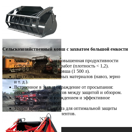
Сельскохозяйственный ковш с захватом большой емкости
Большая емкость: для повышенная продуктивности
сельскохозяйственных работ (плотность < 1,2).
Увеличенная емкость ковша (1 500 л).
Для сельскохозяйственных материалов (навоз, зерно
и т. д.).
Встроенное в захват ограждение от просыпания:
отсутствие компромиссов между защитой и обзором.
Захват с отличным вхождением и эффективное
удержание материалов.
Упоры вращения захвата для оптимальной защиты
гидравлических компонентов.