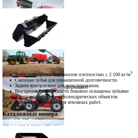
Вместимость
2500 l
660 gal
Совместимые машины
Телескопические погрузчики
MLT-X 732
MLT-X 735 120 PS
MLT-X 735 TLSU
Ковш 4-в-1
MLT-X 735 120 LSU
MLT-X 741 120
MLT-X 840 137 PS
.
3
Транспортировка материалов плотностью ≤ 2 100 кг/м
Сменные зубья для повышенной долговечности.
Скрыть информацию
Заднее контрлезвие для нивелирования.
Показать дополнительную информацию
Внутренние поверхности боковин оснащены зубьями
для транспортировки цилиндрических объектов.
Зубья адаптированы для земляных работ.
Каталожные номера
CB4x1 850 L 2300 - 751401