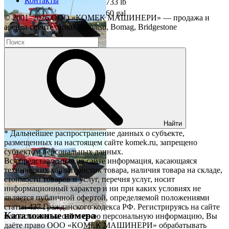
Контакты
Вес
1240 kg
2733 lb
Вместимость
2500 l
660 gal
© 2001–2026 ООО «КОМЕК МАШИНЕРИ» — продажа и
Количество зубьев
11
аренда спецтехники Komatsu, Bomag, Bridgestone
Совместимые машины
Телескопические погрузчики
Скрыть информацию
Показать дополнительную информацию
Найти
* Дальнейшее распространение данных о субъекте,
размещенных на настоящем сайте komek.ru, запрещено
субъектом персональных данных.
Вся представленная на сайте информация, касающаяся
технических характеристик товара, наличия товара на складе,
стоимости товаров и услуг, перечня услуг, носит
информационный характер и ни при каких условиях не
является публичной офертой, определяемой положениями
статьи 437 Гражданского кодекса РФ. Регистрируясь на сайте
Каталожные номера
или оставляя на сайте свою персональную информацию, Вы
даёте право ООО «КОМЕК МАШИНЕРИ» обрабатывать