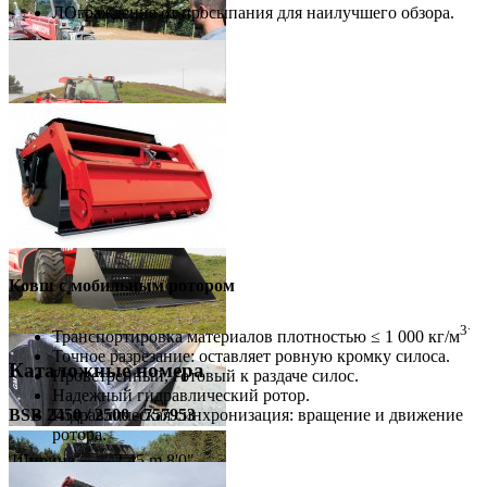
ЛОграждение от просыпания для наилучшего обзора.
Ковш с мобильным ротором
.
3
Транспортировка материалов плотностью ≤ 1 000 кг/м
Точное разрезание: оставляет ровную кромку силоса.
Каталожные номера
Проветренный, готовый к раздаче силос.
Надежный гидравлический ротор.
Гидравлическая синхронизация: вращение и движение
BSB 2450 / 2500 - 757953
ротора.
Ширина
2.45 m
8'0"
Вес
520 kg
1150 lb