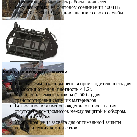
позволяющий выполнять работы вдоль стен.
Режущая кромка на болтовом соединении 400 HB
(52549810: 500HB) для повышенного срока службы.
Ковш для отходов с захватом
Большая емкость: повышенная производительность для
обработки отходов (плотность < 1,2).
Увеличенная емкость ковша (1 500 л) для
транспортировки сыпучих материалов.
Встроенное в захват ограждение от просыпания:
отсутствие компромиссов между защитой и обзором.
Усиленные зубья.
Упоры вращения захвата для оптимальной защиты
гидравлических компонентов.